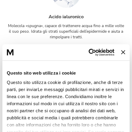
Acido ialuronico
Molecola «spugna», capace di trattenere acqua fino a mille volte
il suo peso. Idrata gli strati superficiali dell’epidermide e aiuta a
rimpolpare i tratti.
Questo sito web utilizza i cookie
Questo sito utilizza cookie di profilazione, anche di terze
Attivo biotecnologico di origine marina
parti, per inviarLe messaggi pubblicitari mirati e servizi in
linea con le sue preferenze. Condividiamo inoltre le
Micro-organismo planctonico dell’Aber Benoit (Francia–
informazioni sul modo in cui utilizza il nostro sito con i
Bretagna) con azione levigante. Attiva il rinnovamento cellulare
per una migliore coesione dell’epidermide e il conseguente
nostri partner che si occupano di analisi dei dati web,
miglioramento della funzione di barriera fisica della pelle.
pubblicità e social media i quali potrebbero combinarle
con altre informazioni che ha fornito loro o che hanno
raccolto dal tuo utilizzo sui loro servizi. Se vuole saperne