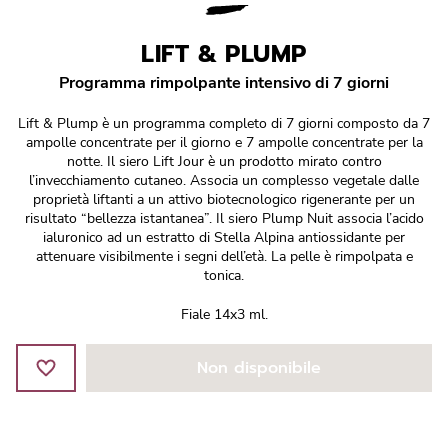
Réponse Pureté
LIFT & PLUMP
Réponse Délicate
Programma rimpolpante intensivo di 7 giorni
Réponse Éclat
Lift & Plump è un programma completo di 7 giorni composto da 7
ampolle concentrate per il giorno e 7 ampolle concentrate per la
Réponse Cosmake-up
notte. Il siero Lift Jour è un prodotto mirato contro
l’invecchiamento cutaneo. Associa un complesso vegetale dalle
proprietà liftanti a un attivo biotecnologico rigenerante per un
Réponse Fondamentale
risultato “bellezza istantanea”. Il siero Plump Nuit associa l’acido
ialuronico ad un estratto di Stella Alpina antiossidante per
attenuare visibilmente i segni dell’età. La pelle è rimpolpata e
Réponse Body
tonica.
Réponse Soleil
Fiale 14x3 ml.
Edizione Limitata
Non disponibile