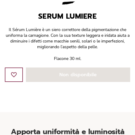
Réponse Pureté
SERUM LUMIERE
Réponse Délicate
Il Sérum Lumière è un siero correttore della pigmentazione che
Réponse Éclat
uniforma la carnagione. Con la sua texture leggera e iridata aiuta a
diminuire i difetti come macchie senili, solari o le imperfezioni,
migliorando l’aspetto della pelle.
Réponse Cosmake-up
Flacone 30 ml.
Réponse Fondamentale
Non disponibile
Réponse Body
Réponse Soleil
Edizione Limitata
Apporta uniformità e luminosità