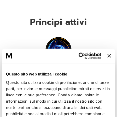
Principi attivi
Complesso Chromoskin
Questo sito web utilizza i cookie
Agisce sui 3 cromofori cutanei visibili, fattori principali che
Questo sito utilizza cookie di profilazione, anche di terze
assorbono la luce. Contribuisce a modificare la dispersione della
parti, per inviarLe messaggi pubblicitari mirati e servizi in
luce sulla pelle e ne migliora la luminosità.
linea con le sue preferenze. Condividiamo inoltre le
informazioni sul modo in cui utilizza il nostro sito con i
nostri partner che si occupano di analisi dei dati web,
pubblicità e social media i quali potrebbero combinarle