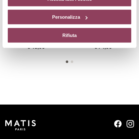
comando “X” continuerai la navigazione del sito in
assenza di cookie o altri strumenti di tracciamento
Personalizza
diversi da quelli tecnici.
RECOMFORT-EYES
GLOBAL-EYES
Maschera nutriente occhi,
Prodotto globale per rughe,
Rifiuta
comfort estremo
borse e occhiaie
€ 45,00
€ 74,00