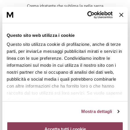
Crema idratante che sublima la pelle secca
e disidratata.
Surprising Scrub (200 ml.)
Questo sito web utilizza i cookie
Gommage dalle proprietà idratanti e
detergenti.
Questo sito utilizza cookie di profilazione, anche di terze
parti, per inviarLe messaggi pubblicitari mirati e servizi in
linea con le sue preferenze. Condividiamo inoltre le
informazioni sul modo in cui utilizza il nostro sito con i
nostri partner che si occupano di analisi dei dati web,
L'intesa perfetta
pubblicità e social media i quali potrebbero combinarle
con altre informazioni che ha fornito loro o che hanno
raccolto dal tuo utilizzo sui loro servizi. Se vuole saperne
di più o negare il consenso a tutti o ad alcuni
cookie
clicchi qui.
Il consenso può essere espresso
Mostra dettagli
cliccando sul tasto “Accetta tutti i cookie”. Se non vuole i
cookie di profilazione può negare il consenso sul tasto
“Rifiuta”. Chiudendo questo banner tramite l’apposito
Accetta tutti i cookie