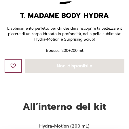
Réponse Pureté
T. MADAME BODY HYDRA
Réponse Délicate
L'abbinamento perfetto per chi desidera riscoprire la bellezza e il
Réponse Éclat
piacere di un corpo idratato in profondità, dalla pelle sublimata:
Hydra-Motion e Surprising Scrub!
Réponse Cosmake-up
Trousse: 200+200 ml.
Réponse Fondamentale
Non disponibile
Réponse Body
Réponse Soleil
All’interno del kit
Edizione Limitata
Hydra-Motion (200 ml.)