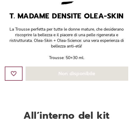
Réponse Pureté
T. MADAME DENSITE OLEA-SKIN
Réponse Délicate
La Trousse perfetta per tutte le donne mature, che desiderano
Réponse Éclat
riscoprire la bellezza e il piacere di una pelle rigenerata e
ristrutturata. Olea-Skin + Olea-Science: una vera esperienza di
bellezza anti-età!
Réponse Cosmake-up
Trousse: 50+30 ml.
Réponse Fondamentale
Non disponibile
Réponse Body
Réponse Soleil
Edizione Limitata
All’interno del kit