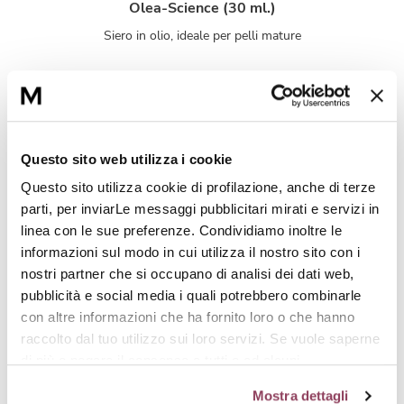
Olea-Science (30 ml.)
Siero in olio, ideale per pelli mature
Olea-Skin (50 ml.)
Crema viso rigenerante e remineralizzante.
Questo sito web utilizza i cookie
Questo sito utilizza cookie di profilazione, anche di terze
L'intesa perfetta
parti, per inviarLe messaggi pubblicitari mirati e servizi in
linea con le sue preferenze. Condividiamo inoltre le
informazioni sul modo in cui utilizza il nostro sito con i
nostri partner che si occupano di analisi dei dati web,
pubblicità e social media i quali potrebbero combinarle
con altre informazioni che ha fornito loro o che hanno
raccolto dal tuo utilizzo sui loro servizi. Se vuole saperne
di più o negare il consenso a tutti o ad alcuni
cookie
clicchi qui.
Il consenso può essere espresso
Mostra dettagli
cliccando sul tasto “Accetta tutti i cookie”. Se non vuole i