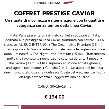
Réponse Pureté
EDIZIONE LIMITATA
COFFRET PRESTIGE CAVIAR
Réponse Délicate
Un rituale di giovinezza e rigenerazione con la qualità e
l'eleganza senza tempo della linea Caviar.
Réponse Éclat
Matis Paris presenta un raffinato coffret in edizione limitata,
Réponse Cosmake-up
dedicato alla prestigiosa linea Caviar, formulata con caviale 100%
francese. AL SUO INTERNO: • The Cream Little Premium (15 ml) –
Crema giorno dall’azione antietà globale: leviga le rughe, rassoda e
Réponse Fondamentale
dona luminosità. • The Night Little Premium (15 ml) – Trattamento
notte che favorisce la rigenerazione cutanea durante il riposo. •
The Serum (30 ml) – Elisir supremo ad azione antietà globale,
Réponse Body
antirughe e rassodante. • Gua sha 2 in 1 – Un alleato di bellezza
due in uno: il lato gua sha ridefinisce l’ovale del viso, mentre il roll-
Réponse Soleil
on regala freschezza e leggerezza allo sguardo.
Coffret: 30+15+15 ml.
Edizione Limitata
€ 194,00