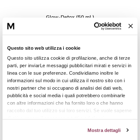
Glow-Detox (50 ml.)
Crema viso per minimizzare i segni di fatica
e ravvivare la luminosità della pelle.
Questo sito web utilizza i cookie
Glow-Sérum (30 ml.)
Questo sito utilizza cookie di profilazione, anche di terze
Siero rivelatore della luminosità, ideale
parti, per inviarLe messaggi pubblicitari mirati e servizi in
durante i periodi di stress e fatica.
linea con le sue preferenze. Condividiamo inoltre le
informazioni sul modo in cui utilizza il nostro sito con i
nostri partner che si occupano di analisi dei dati web,
pubblicità e social media i quali potrebbero combinarle
L'intesa perfetta
con altre informazioni che ha fornito loro o che hanno
raccolto dal tuo utilizzo sui loro servizi. Se vuole saperne
di più o negare il consenso a tutti o ad alcuni
cookie
clicchi qui.
Il consenso può essere espresso
Mostra dettagli
cliccando sul tasto “Accetta tutti i cookie”. Se non vuole i