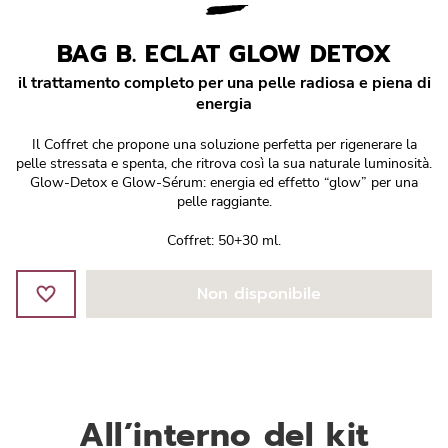
Réponse Pureté
BAG B. ECLAT GLOW DETOX
Réponse Délicate
il trattamento completo per una pelle radiosa e piena di
energia
Réponse Éclat
Il Coffret che propone una soluzione perfetta per rigenerare la
Réponse Cosmake-up
pelle stressata e spenta, che ritrova così la sua naturale luminosità.
Glow-Detox e Glow-Sérum: energia ed effetto “glow” per una
pelle raggiante.
Réponse Fondamentale
Coffret: 50+30 ml.
Réponse Body
Non disponibile
Réponse Soleil
Edizione Limitata
All’interno del kit