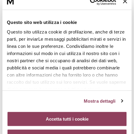
Questo sito web utilizza i cookie
Questo sito utilizza cookie di profilazione, anche di terze
parti, per inviarLe messaggi pubblicitari mirati e servizi in
linea con le sue preferenze. Condividiamo inoltre le
informazioni sul modo in cui utilizza il nostro sito con i
BAG B. CAVIAR THE
BAG B. CORRECTIVE
nostri partner che si occupano di analisi dei dati web,
NIGHT
CICA-PERF
pubblicità e social media i quali potrebbero combinarle
scegli il Caviale 100% francese
La beauty routine che
con altre informazioni che ha fornito loro o che hanno
per un viso rigenerato
restituisce equilibrio e comfort
alla pelle sensibile
raccolto dal tuo utilizzo sui loro servizi. Se vuole saperne
Non disponibile
Non disponibile
di più o negare il consenso a tutti o ad alcuni
cookie
clicchi qui.
Il consenso può essere espresso
Mostra dettagli
cliccando sul tasto “Accetta tutti i cookie”. Se non vuole i
cookie di profilazione può negare il consenso sul tasto
“Rifiuta”. Chiudendo questo banner tramite l’apposito
Accetta tutti i cookie
comando “X” continuerai la navigazione del sito in
assenza di cookie o altri strumenti di tracciamento