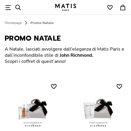
Cerca
Homepage
Promo Natale
Skincare
Linee
Centri estetici
Magazine
PROMO NATALE
Necessità
Caviar
Trova un centro
News & comunicati
A Natale, lasciati avvolgere dall'eleganza di Matis Paris e
dall’inconfondibile stile di
John Richmond.
Tipologia
Réponse Densité / Intensive
Diventa un centro Matis Paris
Skincare
Scopri i coffret di quest’anno!
Corpo
Réponse Corrective
Trattamenti professionali
Approfondimenti
Solari
Réponse Préventive
Beauty Expert Tips
Makeup
Firme Matis
Réponse Regard