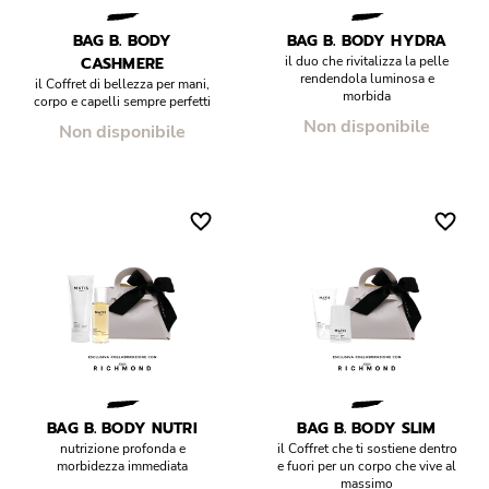
Réponse Pureté
BAG B. BODY
BAG B. BODY HYDRA
CASHMERE
il duo che rivitalizza la pelle
Réponse Délicate
rendendola luminosa e
il Coffret di bellezza per mani,
morbida
corpo e capelli sempre perfetti
Réponse Éclat
Non disponibile
Non disponibile
Réponse Cosmake-up
Réponse Fondamentale
Réponse Body
Réponse Soleil
Edizione Limitata
BAG B. BODY NUTRI
BAG B. BODY SLIM
nutrizione profonda e
il Coffret che ti sostiene dentro
morbidezza immediata
e fuori per un corpo che vive al
massimo