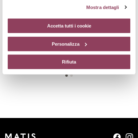
cookie
clicchi qui.
Il consenso può essere espresso
Mostra dettagli
cliccando sul tasto “Accetta tutti i cookie”. Se non vuole i
cookie di profilazione può negare il consenso sul tasto
“Rifiuta”. Chiudendo questo banner tramite l’apposito
Accetta tutti i cookie
comando “X” continuerai la navigazione del sito in
assenza di cookie o altri strumenti di tracciamento
RECOMFORT-EYES
GLOBAL-EYES
Personalizza
diversi da quelli tecnici.
Maschera nutriente occhi,
Prodotto globale per rughe,
comfort estremo
borse e occhiaie
€ 45,00
€ 74,00
Rifiuta