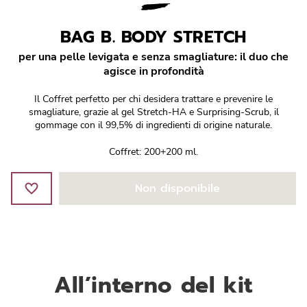
Réponse Pureté
BAG B. BODY STRETCH
Réponse Délicate
per una pelle levigata e senza smagliature: il duo che
agisce in profondità
Réponse Éclat
Il Coffret perfetto per chi desidera trattare e prevenire le
Réponse Cosmake-up
smagliature, grazie al gel Stretch-HA e Surprising-Scrub, il
gommage con il 99,5% di ingredienti di origine naturale.
Réponse Fondamentale
Coffret: 200+200 ml.
Réponse Body
Non disponibile
Réponse Soleil
Edizione Limitata
All’interno del kit