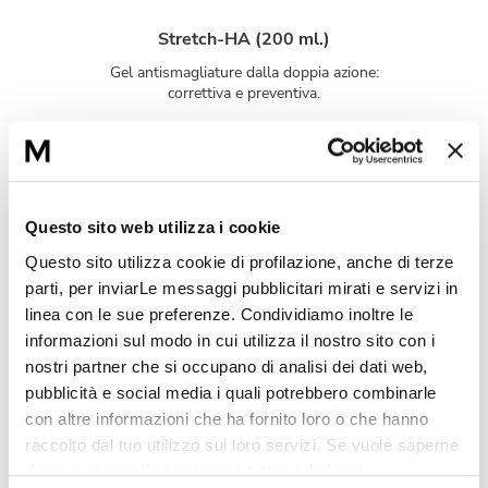
Stretch-HA (200 ml.)
Gel antismagliature dalla doppia azione:
correttiva e preventiva.
Surprising Scrub (200 ml.)
Gommage dalle proprietà idratanti e
detergenti.
Questo sito web utilizza i cookie
Questo sito utilizza cookie di profilazione, anche di terze
parti, per inviarLe messaggi pubblicitari mirati e servizi in
linea con le sue preferenze. Condividiamo inoltre le
L'intesa perfetta
informazioni sul modo in cui utilizza il nostro sito con i
nostri partner che si occupano di analisi dei dati web,
pubblicità e social media i quali potrebbero combinarle
con altre informazioni che ha fornito loro o che hanno
raccolto dal tuo utilizzo sui loro servizi. Se vuole saperne
di più o negare il consenso a tutti o ad alcuni