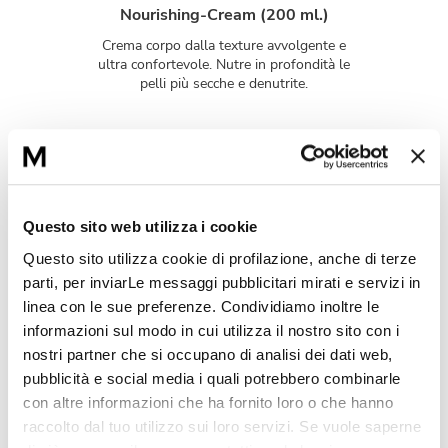
Nourishing-Cream (200 ml.)
Crema corpo dalla texture avvolgente e
ultra confortevole. Nutre in profondità le
pelli più secche e denutrite.
Sublim-Oil (50 ml.)
Olio secco per viso, corpo e capelli
arricchito da una preziosa associazione di oli
che nutre intensamente la pelle. Ideale per
Questo sito web utilizza i cookie
tutti i tipi di pelle.
Questo sito utilizza cookie di profilazione, anche di terze
parti, per inviarLe messaggi pubblicitari mirati e servizi in
linea con le sue preferenze. Condividiamo inoltre le
informazioni sul modo in cui utilizza il nostro sito con i
L'intesa perfetta
nostri partner che si occupano di analisi dei dati web,
pubblicità e social media i quali potrebbero combinarle
con altre informazioni che ha fornito loro o che hanno
raccolto dal tuo utilizzo sui loro servizi. Se vuole saperne