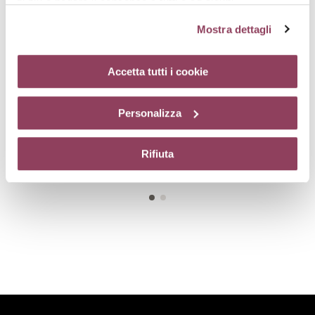
di più o negare il consenso a tutti o ad alcuni
cookie
clicchi qui.
Il consenso può essere espresso
Mostra dettagli
cliccando sul tasto “Accetta tutti i cookie”. Se non vuole i
cookie di profilazione può negare il consenso sul tasto
“Rifiuta”. Chiudendo questo banner tramite l’apposito
Accetta tutti i cookie
comando “X” continuerai la navigazione del sito in
assenza di cookie o altri strumenti di tracciamento
Personalizza
RECOMFORT-EYES
GLOBAL-EYES
diversi da quelli tecnici.
Maschera nutriente occhi,
Prodotto globale per rughe,
comfort estremo
borse e occhiaie
Rifiuta
€ 45,00
€ 74,00