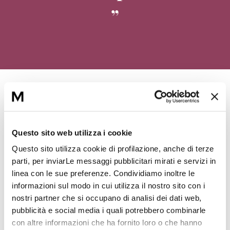
Principi attivi
Questo sito web utilizza i cookie
Questo sito utilizza cookie di profilazione, anche di terze
parti, per inviarLe messaggi pubblicitari mirati e servizi in
linea con le sue preferenze. Condividiamo inoltre le
informazioni sul modo in cui utilizza il nostro sito con i
nostri partner che si occupano di analisi dei dati web,
Antileukine® 6
pubblicità e social media i quali potrebbero combinarle
con altre informazioni che ha fornito loro o che hanno
Antileukine® 6 protegge il DNA e preserva anche l’integrità dei