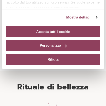
raccolto dal tuo utilizzo sui loro servizi. Se vuole saperne
costituenti cellulari cutanei.
di più o negare il consenso a tutti o ad alcuni
cookie
clicchi qui.
Il consenso può essere espresso
Mostra dettagli
cliccando sul tasto “Accetta tutti i cookie”. Se non vuole i
cookie di profilazione può negare il consenso sul tasto
“Rifiuta”. Chiudendo questo banner tramite l’apposito
Accetta tutti i cookie
comando “X” continuerai la navigazione del sito in
assenza di cookie o altri strumenti di tracciamento
filtri-solari
Personalizza
diversi da quelli tecnici.
I filtri solari impiegati nella linea Réponse Soleil sono dei
composti chimici organici che assorbono i raggi UV.
Rifiuta
Rituale di bellezza