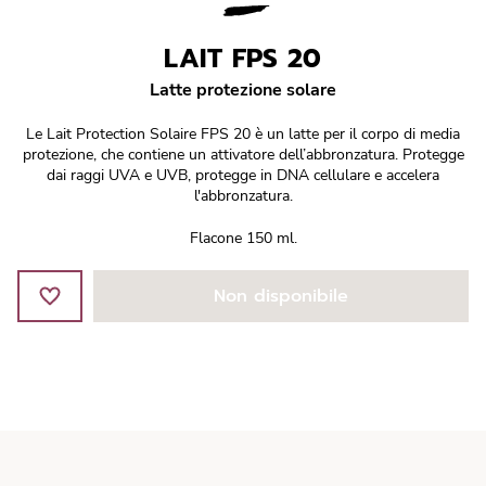
Réponse Pureté
LAIT FPS 20
Réponse Délicate
Latte protezione solare
Réponse Éclat
Le Lait Protection Solaire FPS 20 è un latte per il corpo di media
protezione, che contiene un attivatore dell’abbronzatura. Protegge
Réponse Cosmake-up
dai raggi UVA e UVB, protegge in DNA cellulare e accelera
l'abbronzatura.
Réponse Fondamentale
Flacone 150 ml.
Réponse Body
Non disponibile
Réponse Soleil
Edizione Limitata