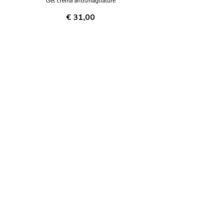
Gel crema antismagliature
€ 31,00