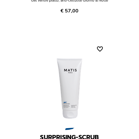
Gel ventre piatto, anti-cellulite Giorno & Notte
€ 57,00
SURPRISING-SCRUB