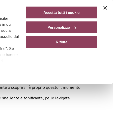
Diventa un centro Matis Paris
Accetta tutti i cookie
citari
gazine
 in cui
Personalizza
e social
accolto dal
Rifiuta
kie”. Se
esto banner
ri
pronte a scoprirsi. È proprio questo il momento
 snellente e tonificante, pelle levigata.