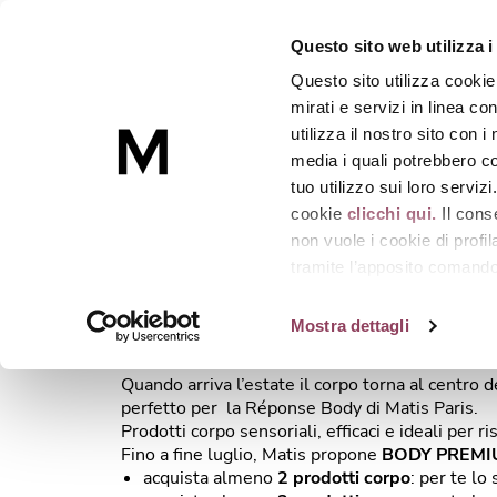
Questo sito web utilizza i
Questo sito utilizza cookie
Skincare
mirati e servizi in linea c
utilizza il nostro sito con 
media i quali potrebbero co
Homepage
Promo Body Premium
tuo utilizzo sui loro serviz
cookie
clicchi qui.
Il cons
non vuole i cookie di prof
tramite l’apposito comando 
PROMO BODY 
strumenti di tracciamento di
Mostra dettagli
Quando arriva l’estate il corpo torna al centro d
perfetto per la Réponse Body di Matis Paris.
Prodotti corpo sensoriali, efficaci e ideali per 
Fino a fine luglio, Matis propone
BODY PREM
acquista almeno
2 prodotti corpo
: per te l