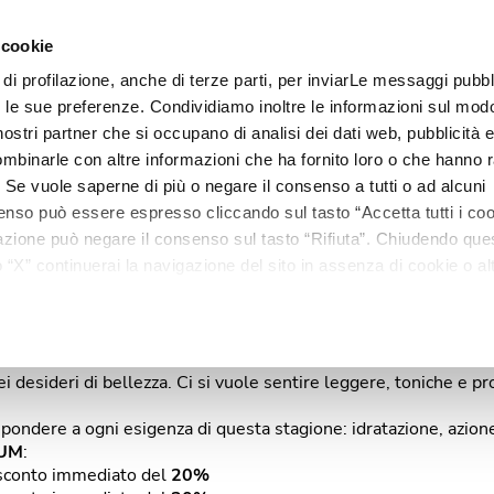
 cookie
 di profilazione, anche di terze parti, per inviarLe messaggi pubbli
Linee
Trattamenti
Centri estetici
Matis Paris
Ma
on le sue preferenze. Condividiamo inoltre le informazioni sul modo
i nostri partner che si occupano di analisi dei dati web, pubblicità 
mbinarle con altre informazioni che ha fornito loro o che hanno r
i. Se vuole saperne di più o negare il consenso a tutti o ad alcuni
enso può essere espresso cliccando sul tasto “Accetta tutti i coo
ilazione può negare il consenso sul tasto “Rifiuta”. Chiudendo qu
“X” continuerai la navigazione del sito in assenza di cookie o alt
PREMIUM
versi da quelli tecnici.
ei desideri di bellezza. Ci si vuole sentire leggere, toniche e 
rispondere a ogni esigenza di questa stagione: idratazione, azione
IUM
:
o sconto immediato del
20%