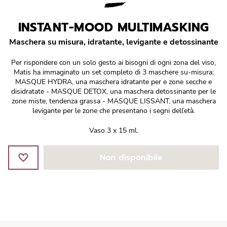
Réponse Pureté
INSTANT-MOOD MULTIMASKING
Réponse Délicate
Maschera su misura, idratante, levigante e detossinante
Réponse Éclat
Per rispondere con un solo gesto ai bisogni di ogni zona del viso,
Matis ha immaginato un set completo di 3 maschere su-misura:
Réponse Cosmake-up
MASQUE HYDRA, una maschera idratante per e zone secche e
disidratate - MASQUE DETOX, una maschera detossinante per le
zone miste, tendenza grassa - MASQUE LISSANT, una maschera
Réponse Fondamentale
levigante per le zone che presentano i segni dell’età.
Vaso 3 x 15 ml.
Réponse Body
Non disponibile
Réponse Soleil
Edizione Limitata