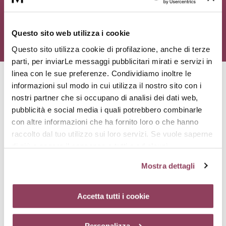
Questo sito web utilizza i cookie
Questo sito utilizza cookie di profilazione, anche di terze
parti, per inviarLe messaggi pubblicitari mirati e servizi in
linea con le sue preferenze. Condividiamo inoltre le
informazioni sul modo in cui utilizza il nostro sito con i
nostri partner che si occupano di analisi dei dati web,
Principi attivi
pubblicità e social media i quali potrebbero combinarle
con altre informazioni che ha fornito loro o che hanno
raccolto dal tuo utilizzo sui loro servizi. Se vuole saperne
di più o negare il consenso a tutti o ad alcuni
cookie
clicchi qui.
Il consenso può essere espresso
Mostra dettagli
cliccando sul tasto “Accetta tutti i cookie”. Se non vuole i
cookie di profilazione può negare il consenso sul tasto
“Rifiuta”. Chiudendo questo banner tramite l’apposito
Accetta tutti i cookie
Acido ialuronico
comando “X” continuerai la navigazione del sito in
Molecola «spugna», capace di trattenere acqua fino a mille volte
assenza di cookie o altri strumenti di tracciamento
il suo peso. Idrata gli strati superficiali dell’epidermide e aiuta a
Personalizza