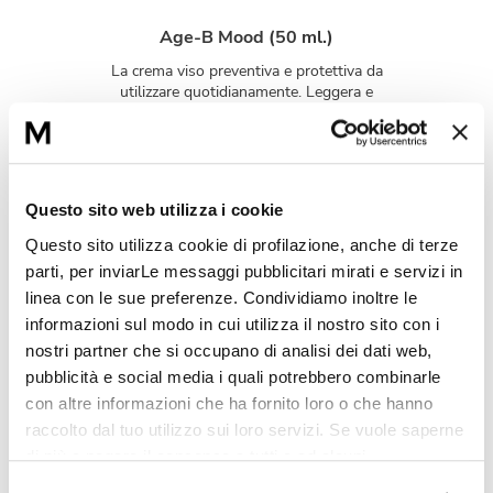
Age-B Mood (50 ml.)
La crema viso preventiva e protettiva da
utilizzare quotidianamente. Leggera e
fondente, la texture di Age B-Mood è ideale
per tutti i tipi di pelle.
Hydra-Fresh Serum (30 ml.)
Questo sito web utilizza i cookie
Siero dissetante e dall’effetto freschezza,
Questo sito utilizza cookie di profilazione, anche di terze
perfetto per la pelle disidratata. Al suo
parti, per inviarLe messaggi pubblicitari mirati e servizi in
interno: Aloe Vera e Anguria, l'alleanza
perfetta per donare alla pelle un'intensa
linea con le sue preferenze. Condividiamo inoltre le
azione idratante.
informazioni sul modo in cui utilizza il nostro sito con i
nostri partner che si occupano di analisi dei dati web,
pubblicità e social media i quali potrebbero combinarle
con altre informazioni che ha fornito loro o che hanno
L'intesa perfetta
raccolto dal tuo utilizzo sui loro servizi. Se vuole saperne
di più o negare il consenso a tutti o ad alcuni
cookie
clicchi qui.
Il consenso può essere espresso