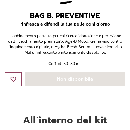
Réponse Pureté
BAG B. PREVENTIVE
Réponse Délicate
rinfresca e difendi la tua pelle ogni giorno
Réponse Éclat
L'abbinamento perfetto per chi ricerca idratazione e protezione
dall’invecchiamento prematuro. Age-B Mood, crema viso contro
Réponse Cosmake-up
l’inquinamento digitale, e Hydra-Fresh Serum, nuovo siero viso
Matis rinfrescante e intensamente dissetante.
Réponse Fondamentale
Coffret: 50+30 ml.
Réponse Body
Non disponibile
Réponse Soleil
Edizione Limitata
All’interno del kit