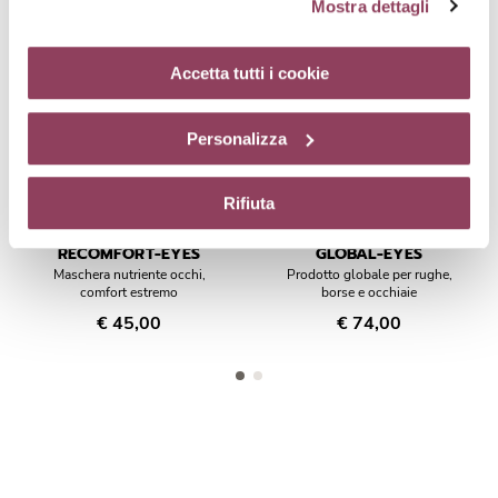
Mostra dettagli
cliccando sul tasto “Accetta tutti i cookie”. Se non vuole i
cookie di profilazione può negare il consenso sul tasto
“Rifiuta”. Chiudendo questo banner tramite l’apposito
Accetta tutti i cookie
comando “X” continuerai la navigazione del sito in
assenza di cookie o altri strumenti di tracciamento
Personalizza
diversi da quelli tecnici.
Rifiuta
RECOMFORT-EYES
GLOBAL-EYES
Maschera nutriente occhi,
Prodotto globale per rughe,
comfort estremo
borse e occhiaie
€ 45,00
€ 74,00