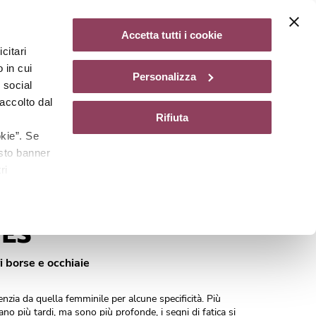
Diventa un centro Matis Paris
Non disponibile
Accetta tutti i cookie
citari
gazine
 in cui
Personalizza
e social
accolto dal
Rifiuta
kie”. Se
esto banner
ri
Cod.
38922
YES
i borse e occhiaie
enzia da quella femminile per alcune specificità. Più
no più tardi, ma sono più profonde, i segni di fatica si