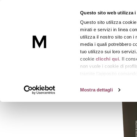
RESET-EYES
Questo sito web utilizza i
Speciale per notti brevi borse e occhiaie
-
Tub
Questo sito utilizza cookie
Skincare
mirati e servizi in linea c
utilizza il nostro sito con 
media i quali potrebbero co
Homepage
RESET-EYES
tuo utilizzo sui loro serviz
cookie
clicchi qui.
Il cons
non vuole i cookie di prof
tramite l’apposito comando 
strumenti di tracciamento di
Mostra dettagli