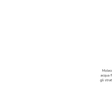
Moleco
acqua f
gli stra