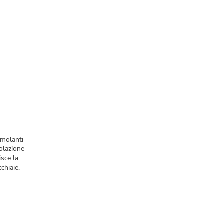
imolanti
colazione
isce la
chiaie.