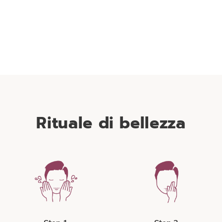
Erba della tigre
Potente peptid
 anche con il nome di Centella
Diminuisce l’accumulo dei lipi
uesta pianta stimola la sintesi
occhi, riduce l’attività della gl
ene e favorisce la riparazione
produzione di tossine. L’as
sottile e sensibile del contorno
contorno occhi è visibilmente m
occhi.
borse e le occhiaie sono mi
Rituale di bellezza