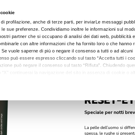
 cookie
o 15 ml.
 di profilazione, anche di terze parti, per inviarLe messaggi pubbli
Linee
Trattamenti
Centri estetici
Matis Paris
Ma
on le sue preferenze. Condividiamo inoltre le informazioni sul modo
i nostri partner che si occupano di analisi dei dati web, pubblicità 
mbinarle con altre informazioni che ha fornito loro o che hanno r
i. Se vuole saperne di più o negare il consenso a tutti o ad alcuni
enso può essere espresso cliccando sul tasto “Accetta tutti i coo
ilazione può negare il consenso sul tasto “Rifiuta”. Chiudendo qu
“X” continuerai la navigazione del sito in assenza di cookie o alt
versi da quelli tecnici.
RESET-E
Speciale per notti brev
La pelle dell’uomo si differ
spessa, le rughe si presenta