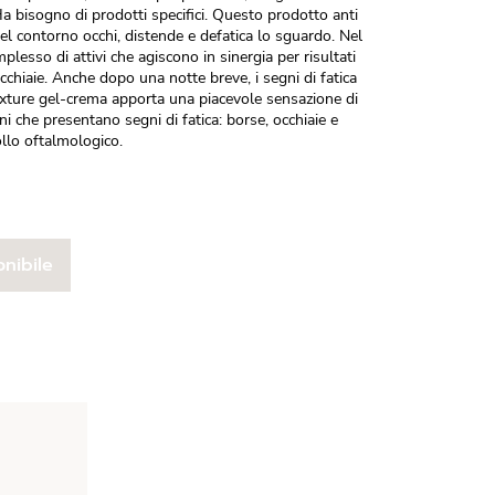
a bisogno di prodotti specifici. Questo prodotto anti
del contorno occhi, distende e defatica lo sguardo. Nel
lesso di attivi che agiscono in sinergia per risultati
 occhiaie. Anche dopo una notte breve, i segni di fatica
exture gel-crema apporta una piacevole sensazione di
ni che presentano segni di fatica: borse, occhiaie e
llo oftalmologico.
nibile