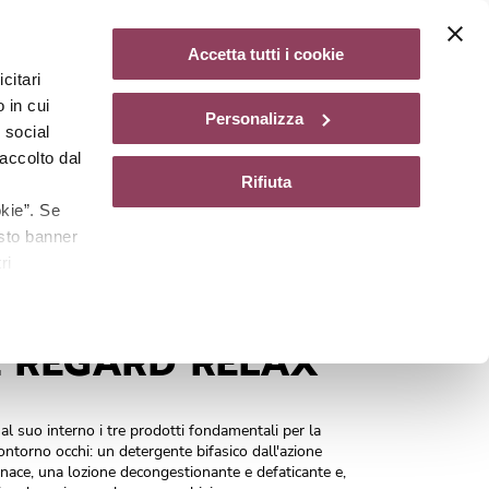
Diventa un centro Matis Paris
Non disponibile
Accetta tutti i cookie
citari
gazine
 in cui
Personalizza
e social
accolto dal
Rifiuta
kie”. Se
esto banner
ri
Cod.
22024W
E REGARD RELAX
l suo interno i tre prodotti fondamentali per la
ontorno occhi: un detergente bifasico dall'azione
enace, una lozione decongestionante e defaticante e,