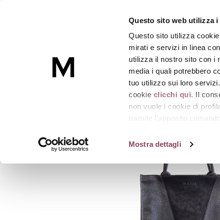
T. CHERIE REGARD REL
Questo sito web utilizza i
-
Trousse: 15+200+200 ml.
Questo sito utilizza cookie
Skincare
mirati e servizi in linea c
utilizza il nostro sito con 
media i quali potrebbero co
Homepage
T. CHERIE REGARD RELAX
tuo utilizzo sui loro serviz
cookie
clicchi qui.
Il cons
non vuole i cookie di prof
tramite l’apposito comando 
strumenti di tracciamento di
Mostra dettagli