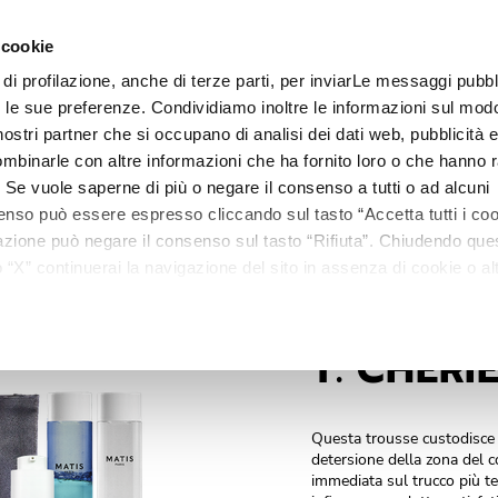
AX
 cookie
 di profilazione, anche di terze parti, per inviarLe messaggi pubbli
Linee
Trattamenti
Centri estetici
Matis Paris
Ma
on le sue preferenze. Condividiamo inoltre le informazioni sul modo
i nostri partner che si occupano di analisi dei dati web, pubblicità 
mbinarle con altre informazioni che ha fornito loro o che hanno r
i. Se vuole saperne di più o negare il consenso a tutti o ad alcuni
enso può essere espresso cliccando sul tasto “Accetta tutti i coo
ilazione può negare il consenso sul tasto “Rifiuta”. Chiudendo qu
“X” continuerai la navigazione del sito in assenza di cookie o alt
versi da quelli tecnici.
T. CHERI
Questa trousse custodisce a
detersione della zona del c
immediata sul trucco più t