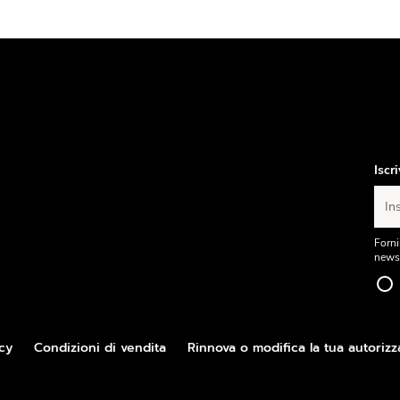
Iscr
Ins
Forni
newsl
cy
Condizioni di vendita
Rinnova o modifica la tua autorizz