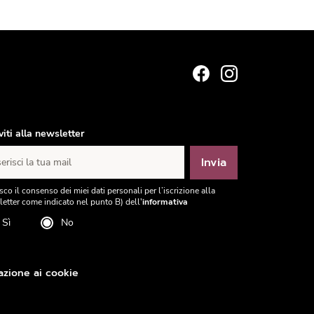
iviti alla newsletter
Invia
erisci la tua mail
sco il consenso dei miei dati personali per l’iscrizione alla
etter come indicato nel punto B) dell'
informativa
Sì
No
azione ai cookie