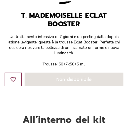
Réponse Pureté
T. MADEMOISELLE ECLAT
Réponse Délicate
BOOSTER
Réponse Éclat
Un trattamento intensivo di 7 giorni e un peeling dalla doppia
azione levigante: questa è la trousse Eclat Booster. Perfetta chi
Réponse Cosmake-up
desidera ritrovare la bellezza di un incarnato uniforme e nuova
luminosità.
Réponse Fondamentale
Trousse: 50+7x50+5 ml.
Réponse Body
Non disponibile
Réponse Soleil
Edizione Limitata
All’interno del kit