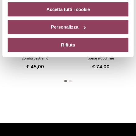
cookie di profilazione può negare il consenso sul tasto
“Rifiuta”. Chiudendo questo banner tramite l’apposito
Accetta tutti i cookie
comando “X” continuerai la navigazione del sito in
assenza di cookie o altri strumenti di tracciamento
Personalizza
diversi da quelli tecnici.
Rifiuta
RECOMFORT-EYES
GLOBAL-EYES
Maschera nutriente occhi,
Prodotto globale per rughe,
comfort estremo
borse e occhiaie
€ 45,00
€ 74,00