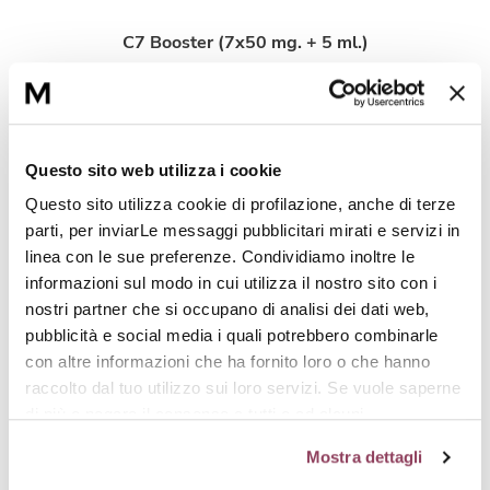
C7 Booster (7x50 mg. + 5 ml.)
Trattamento di 7 giorni che leviga rughe e
segni d’espressione e dona luminosità alla
pelle affaticata e spenta.
Questo sito web utilizza i cookie
Peel-Perf 100 (50 ml.)
Questo sito utilizza cookie di profilazione, anche di terze
Doppia azione levigante, per una pelle
parti, per inviarLe messaggi pubblicitari mirati e servizi in
luminosa e dall’incarnato uniforme.
linea con le sue preferenze. Condividiamo inoltre le
informazioni sul modo in cui utilizza il nostro sito con i
nostri partner che si occupano di analisi dei dati web,
pubblicità e social media i quali potrebbero combinarle
L'intesa perfetta
con altre informazioni che ha fornito loro o che hanno
raccolto dal tuo utilizzo sui loro servizi. Se vuole saperne
di più o negare il consenso a tutti o ad alcuni
cookie
clicchi qui.
Il consenso può essere espresso
Mostra dettagli
cliccando sul tasto “Accetta tutti i cookie”. Se non vuole i