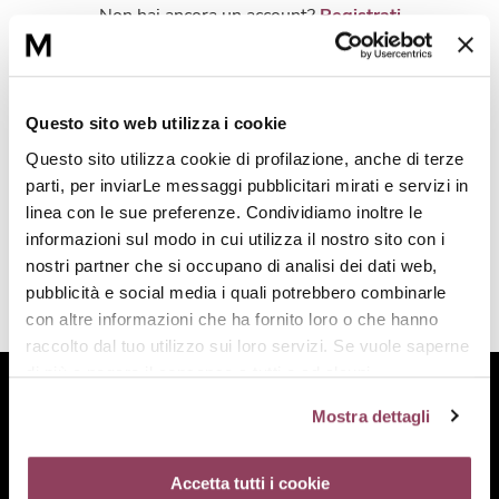
Réponse Pureté
Non hai ancora un account?
Registrati
Réponse Délicate
Accedi con Facebook
Réponse Éclat
Questo sito web utilizza i cookie
Questo sito utilizza cookie di profilazione, anche di terze
Accedi con Google
Réponse Cosmake-up
parti, per inviarLe messaggi pubblicitari mirati e servizi in
linea con le sue preferenze. Condividiamo inoltre le
Réponse Fondamentale
informazioni sul modo in cui utilizza il nostro sito con i
nostri partner che si occupano di analisi dei dati web,
Réponse Body
pubblicità e social media i quali potrebbero combinarle
con altre informazioni che ha fornito loro o che hanno
raccolto dal tuo utilizzo sui loro servizi. Se vuole saperne
Réponse Soleil
di più o negare il consenso a tutti o ad alcuni
cookie
clicchi qui.
Il consenso può essere espresso
Edizione Limitata
Mostra dettagli
cliccando sul tasto “Accetta tutti i cookie”. Se non vuole i
cookie di profilazione può negare il consenso sul tasto
“Rifiuta”. Chiudendo questo banner tramite l’apposito
Accetta tutti i cookie