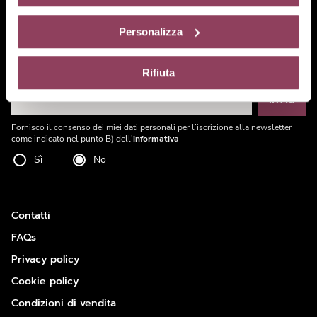
comando “X” continuerai la navigazione del sito in
MB Divisione Cosmetica S.p.A.
assenza di cookie o altri strumenti di tracciamento
Via Regina Pacis, 74 - 41049 Sassuolo
Personalizza
diversi da quelli tecnici.
Iscriviti alla newsletter
Rifiuta
Invia
Inserisci la tua mail
Fornisco il consenso dei miei dati personali per l’iscrizione alla newsletter
come indicato nel punto B) dell'
informativa
Sì
No
Contatti
FAQs
Privacy policy
Cookie policy
Condizioni di vendita