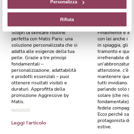
personalizzata
abbron
Personalizza
diversi da quelli tecnici.
by Matis Paris
lungo!
Rifiuta
Scopri la skincare routine
Finalmente è arri
perfetta con Matis Paris: una
con lei anche i po
soluzione personalizzata che si
in spiaggia, gli ap
adatta alle esigenze della tua
tramonto e quell
pelle. Grazie a tre principi
irrefrenabile di 
fondamentali –
un'abbronzatura 
personalizzazione, adattabilità
attenzione, c'è u
e prodotti essenziali – puoi
mantenere quell
ottenere risultati visibili e
tutti invidiano. 
duraturi. Approfitta della
parlando solo de
promozione Aggressive by
solare (che res
Matis.
fondamentale), 
fedele compagno:
06/03/2025
Ecco perché sarà 
protagonista dell
Leggi l'articolo
estive.