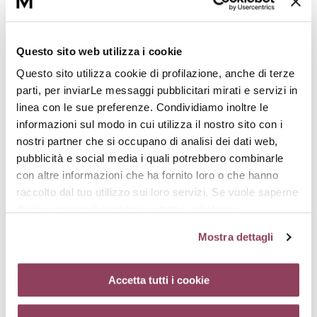
Precedente
Successivo
Questo sito web utilizza i cookie
Questo sito utilizza cookie di profilazione, anche di terze
parti, per inviarLe messaggi pubblicitari mirati e servizi in
Articoli correlati
linea con le sue preferenze. Condividiamo inoltre le
informazioni sul modo in cui utilizza il nostro sito con i
nostri partner che si occupano di analisi dei dati web,
pubblicità e social media i quali potrebbero combinarle
L'estat
NEWS & COMUNICATI
NEWS & COMUNIC
con altre informazioni che ha fornito loro o che hanno
addosso
raccolto dal tuo utilizzo sui loro servizi. Se vuole saperne
di più o negare il consenso a tutti o ad alcuni
Skincare
segreto
cookie
clicchi qui.
Il consenso può essere espresso
routine
doposo
Mostra dettagli
cliccando sul tasto “Accetta tutti i cookie”. Se non vuole i
perfetta: la
una pel
cookie di profilazione può negare il consenso sul tasto
“Rifiuta”. Chiudendo questo banner tramite l’apposito
Accetta tutti i cookie
soluzione
radiosa
comando “X” continuerai la navigazione del sito in
assenza di cookie o altri strumenti di tracciamento